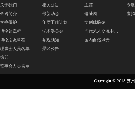
关于我们
相关公告
主馆
专题
金砖简介
最新动态
遗址园
虚拟
文物保护
年度工作计划
文创体验馆
博物馆章程
学术委员会
当代艺术交流中…
博物之友章程
参观须知
园内自然风光
理事会人员名单
景区公告
馆部
监事会人员名单
Copyright © 2018
苏州