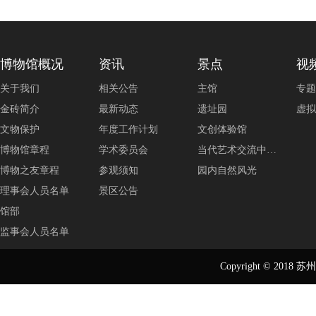
博物馆概况
资讯
景点
视
关于我们
相关公告
主馆
专题
金砖简介
最新动态
遗址园
虚拟
文物保护
年度工作计划
文创体验馆
博物馆章程
学术委员会
当代艺术交流中…
博物之友章程
参观须知
园内自然风光
理事会人员名单
景区公告
馆部
监事会人员名单
Copyright © 2018
苏州