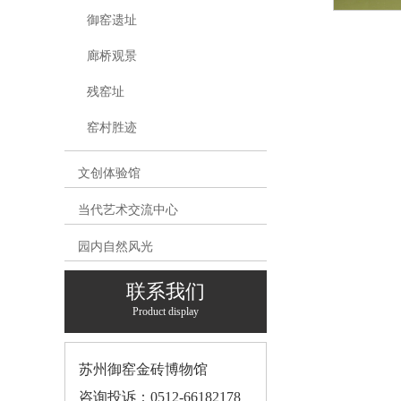
御窑遗址
廊桥观景
残窑址
窑村胜迹
文创体验馆
当代艺术交流中心
园内自然风光
联系我们
Product display
苏州御窑金砖博物馆
咨询投诉：0512-66182178