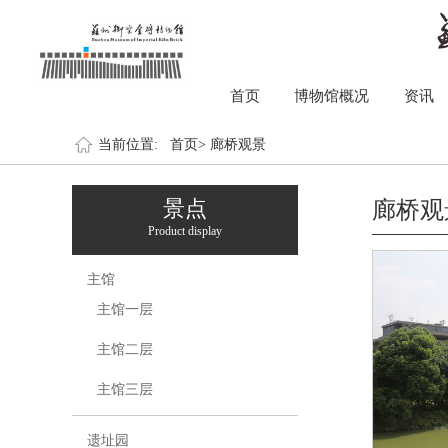
首页
博物馆概况
资讯
当前位置:
首页>
廊桥观景
景点
廊桥观
Product display
主馆
主馆一层
主馆二层
主馆三层
遗址园