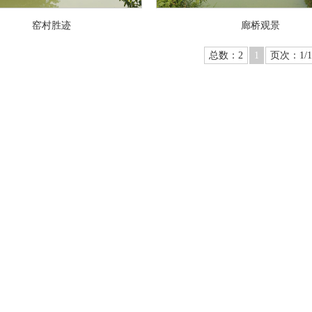
窑村胜迹
廊桥观景
总数：2
1
页次：1/1