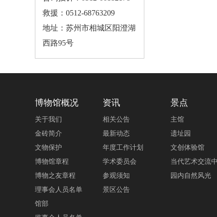
救援：0512-68763209
地址：苏州市相城区阳澄湖
西路95号
博物馆概况
资讯
景点
关于我们
相关公告
主馆
金砖简介
最新动态
遗址园
文物保护
年度工作计划
文创体验馆
博物馆章程
学术委员会
当代艺术交流
博物之友章程
参观须知
园内自然风光
理事会人员名单
景区公告
馆部