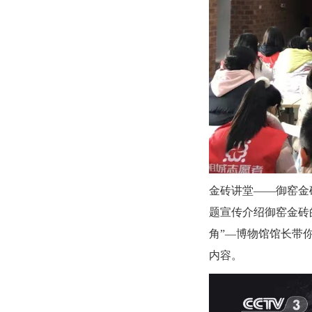
金砖讲堂——御窑金砖
题宣传介绍御窑金砖
角”—博物馆馆长带你
内容。