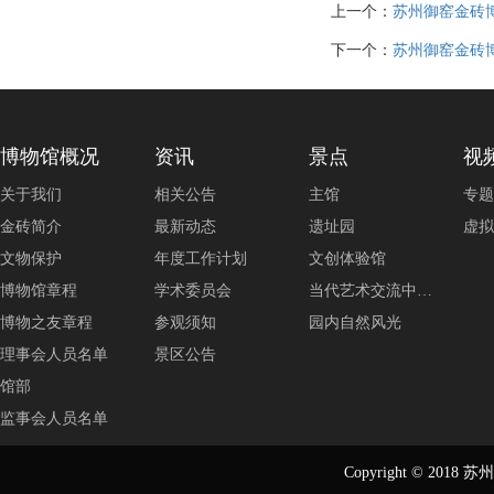
上一个：
苏州御窑金砖博
下一个：
苏州御窑金砖博
博物馆概况
资讯
景点
视
关于我们
相关公告
主馆
专题
金砖简介
最新动态
遗址园
虚拟
文物保护
年度工作计划
文创体验馆
博物馆章程
学术委员会
当代艺术交流中…
博物之友章程
参观须知
园内自然风光
理事会人员名单
景区公告
馆部
监事会人员名单
Copyright © 2018
苏州