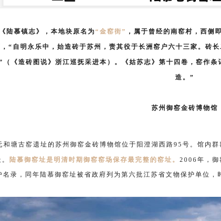
《陆慕镇志》，本地块原名为
“金窑街”
，属于曾经的南窑村，西侧
下，“自明永乐中，始造砖于苏州，责其役于长洲窑户六十三家。砖
”（《造砖图说》浙江巡抚采进本）。
《姑苏志》第十四卷，窑作条
造。
”
苏州御窑金砖博物馆
元和塘古窑遗址的苏州御窑金砖博物馆位于阳澄湖西路95号。馆内群
址
。
陆慕御窑址是明清时期御窑窑场保存最完整的窑址。
2006年
护名录，同年陆慕御窑址被省政府列为第六批江苏省文物保护单位，时