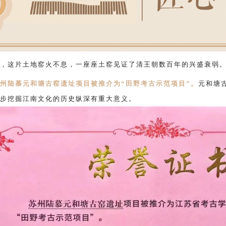
，
这片土地窑火不
息，一座座土窑见证了清王朝数百年的兴盛衰弱
州陆慕元和塘古窑遗址项目被推介为“田野考古示范项目”。
元和塘
步挖掘江南文化的历史纵深有重大意义。