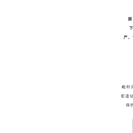
据
产。
毗邻
窑遗
保