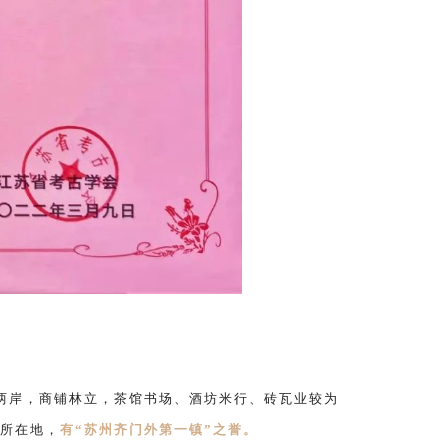
两岸，商铺林立，茶馆书场、酒坊米行、砖瓦业较为
所在地，
有“苏州齐门外第一镇”之誉。