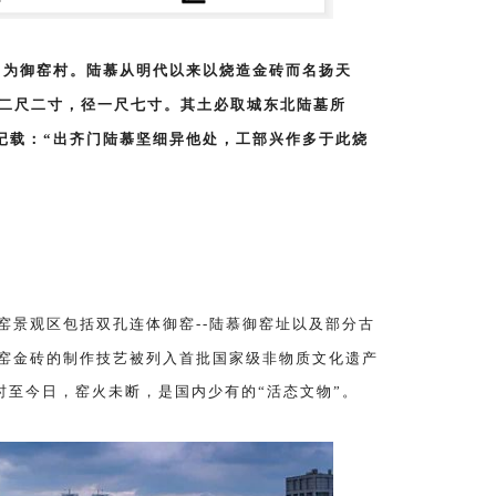
即为御窑村。陆慕从明代以来以烧造金砖而名扬天
长二尺二寸，径一尺七寸。其土必取城东北陆墓所
记载：
“出齐门陆慕坚细异他处，工部兴作多于此烧
窑景观区包括
双孔连体御窑--陆慕御窑址以及部分古
，御窑金砖的制作技艺被列入首批国家级非物质文化遗产
至今日，窑火未断，是国内少有的“活态文物”。