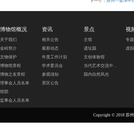
下一个：
苏州—金泽中
博物馆概况
资讯
景点
视
关于我们
相关公告
主馆
专题
金砖简介
最新动态
遗址园
虚拟
文物保护
年度工作计划
文创体验馆
博物馆章程
学术委员会
当代艺术交流中…
博物之友章程
参观须知
园内自然风光
理事会人员名单
景区公告
馆部
监事会人员名单
Copyright © 2018
苏州