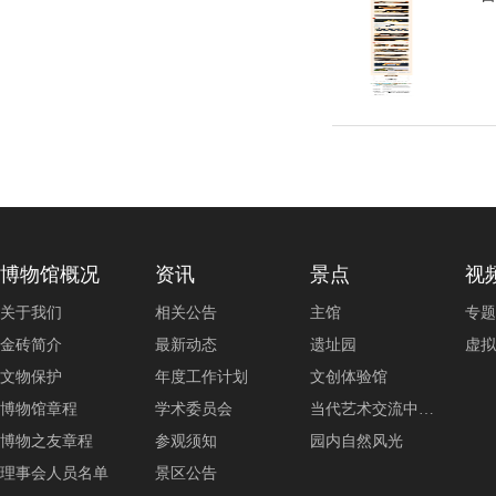
博物馆概况
资讯
景点
视
关于我们
相关公告
主馆
专题
金砖简介
最新动态
遗址园
虚拟
文物保护
年度工作计划
文创体验馆
博物馆章程
学术委员会
当代艺术交流中…
博物之友章程
参观须知
园内自然风光
理事会人员名单
景区公告